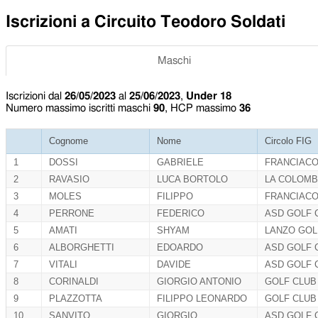
Iscrizioni a Circuito Teodoro Soldati
Maschi
Iscrizioni dal
26/05/2023
al
25/06/2023
,
Under 18
Numero massimo iscritti maschi
90
, HCP massimo
36
Cognome
Nome
Circolo FIG
1
DOSSI
GABRIELE
FRANCIACO
2
RAVASIO
LUCA BORTOLO
LA COLOMB
3
MOLES
FILIPPO
FRANCIACO
4
PERRONE
FEDERICO
ASD GOLF 
5
AMATI
SHYAM
LANZO GOL
6
ALBORGHETTI
EDOARDO
ASD GOLF 
7
VITALI
DAVIDE
ASD GOLF 
8
CORINALDI
GIORGIO ANTONIO
GOLF CLUB 
9
PLAZZOTTA
BENVENUTO
FILIPPO LEONARDO
GOLF CLUB
10
SANVITO
GIORGIO
ASD GOLF 