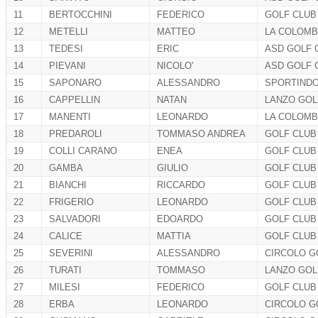
11
BERTOCCHINI
FEDERICO
GOLF CLUB
12
METELLI
MATTEO
LA COLOMB
13
TEDESI
ERIC
ASD GOLF 
14
PIEVANI
NICOLO'
ASD GOLF 
15
SAPONARO
ALESSANDRO
SPORTINDO
16
CAPPELLIN
PAOLO
NATAN
LANZO GOL
17
MANENTI
LEONARDO
LA COLOMB
18
PREDAROLI
TOMMASO ANDREA
GOLF CLUB
19
COLLI CARANO
ENEA
GOLF CLUB
20
GAMBA
GIULIO
GOLF CLUB 
21
BIANCHI
RICCARDO
GOLF CLUB 
22
FRIGERIO
LEONARDO
GOLF CLUB
23
SALVADORI
EDOARDO
GOLF CLUB
24
CALICE
MATTIA
GOLF CLUB
25
SEVERINI
ALESSANDRO
CIRCOLO GO
26
TURATI
TOMMASO
LANZO GOL
27
MILESI
FEDERICO
GOLF CLUB 
28
ERBA
LEONARDO
CIRCOLO GO