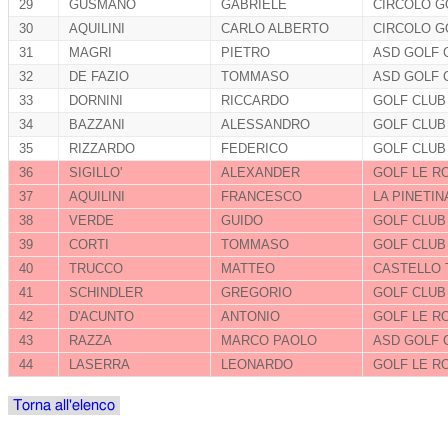
29
GUSMANO
GABRIELE
CIRCOLO GO
30
AQUILINI
CARLO ALBERTO
CIRCOLO GO
31
MAGRI
PIETRO
ASD GOLF 
32
DE FAZIO
TOMMASO
ASD GOLF 
33
DORNINI
RICCARDO
GOLF CLUB
34
BAZZANI
ALESSANDRO
GOLF CLUB
35
RIZZARDO
FEDERICO
GOLF CLUB
36
SIGILLO'
ALEXANDER
GOLF LE R
37
AQUILINI
FRANCESCO
LA PINETIN
38
VERDE
GUIDO
GOLF CLUB
39
CORTI
TOMMASO
GOLF CLUB
40
TRUCCO
MATTEO
CASTELLO T
41
SCHINDLER
GREGORIO
GOLF CLUB 
42
D'ACUNTO
ANTONIO
GOLF LE R
43
RAZZA
MARCO PAOLO
ASD GOLF 
44
LASERRA
LEONARDO
GOLF LE R
Torna all'elenco
baje live
🎉 Chegou a sua chance de começar com tudo no
پر اکاؤنٹ کیسے بنائیں؟ مکمل رجسٹریشن گائیڈ
3ss bet
! Novo no site? Cadastre-se agora e receba um bônus
de 100 dólares totalmente GRÁTIS! 💰 Aproveite esta oferta exclusiva para novos usuários e aumente suas ch