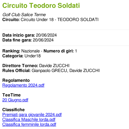
Circuito Teodoro Soldati
Golf Club Salice Terme
Circuito:
Circuito Under 18 - TEODORO SOLDATI
Data inizio gara:
20/06/2024
Data fine gara:
20/06/2024
Ranking:
Nazionale -
Numero di giri:
1
Categoria:
Under18
Direttore Torneo:
Davide ZUCCHI
Rules Official:
Gianpaolo GRECU, Davide ZUCCHI
Regolamento
Regolamento 2024.pdf
TeeTime
20 Giugno.pdf
Classifiche
Premiati gara giovanile 2024.pdf
Classifica Maschile lorda.pdf
Classifica femminile lorda.pdf